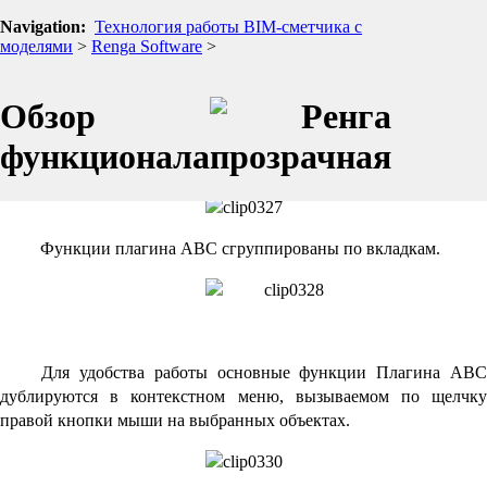
Navigation:
Технология работы BIM-сметчика с
BIM-система
Renga
, предназначена для проектирования
моделями
>
Renga Software
>
архитектурно-строительной, конструктивной части проекта и
внутренних инженерных систем зданий и сооружений.
Обзор
Пиктограммы выпадающих списков команд плагина
"Сметная система АВС" располагаются на "Основной панели" в
функционала
верхней части окна программы.
Функции плагина АВС сгруппированы по вкладкам.
Для удобства работы основные функции Плагина АВС
дублируются в контекстном меню, вызываемом по щелчку
правой кнопки мыши на выбранных объектах.