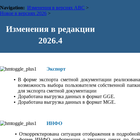
Navigation:
Изменения в версиях АВС
>
Новое в версиях 2026
>
Изменения в редакции
Выходные документы
2026.4
•
Откорректирована печать в Excel коэффициента к
ресурсу, заменяющему ресурс по проекту
Экспорт
•
В форме экспорта сметной документации
реализована
возможность выбора пользователем собственной папки
для экспорта сметной документации
•
Доработана выгрузка данных в формат GGE.
•
Доработана выгрузка данных в формат MGE.
ИНФО
•
Откорректирована ситуация отображения в подробной
форме ИНФО информации о текущих ценах по базе